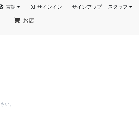
スタッフ
言語
サインイン
サインアップ
お店
ださい。